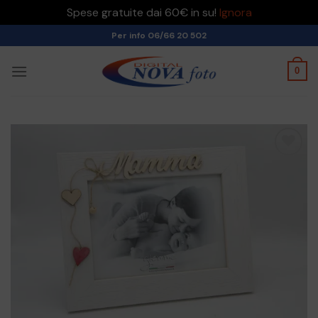
Spese gratuite dai 60€ in su!
Ignora
Skip
Per info 06/66 20 502
to
content
0
Aggiungi
alla lista
dei
desideri