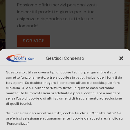
Possiamo offrirti servizi personalizzati,
indicarti il prodotto giusto per le tue
esigenze e rispondere a tutte le tue
domande!
SCRIVICI!
Gestisci Consenso
Questo sito utilizza diversi tipi di cookie tecnici per garantire il suo
HOME
SHOP
SERVIZI
CONTATTI
corretto funzionamento, oltre a cookie statistici, inclusi quelli forniti da
terze parti. Se desideri negare il consenso all'uso dei cookie, puoi fare
clic sulla "X" o sul pulsante “Rifiuta tutto”. In questo caso, verranno
TERMINI & CONDIZIONI DI VENDITA
mantenute le impostazioni predefinite e potrai continuare a navigare
senza l'uso di cookie o di altri strumenti di tracciamento ad esclusione
SPEDIZIONE-CONSEGNA-DIRITTO DI RECESSO
di quelli tecnici.
Se invece desideri accettare tutti, cookie, fai clic su "Accetta tutto". Se
METODI DI PAGAMENTO
preferisci selezionare autonomamente i cookie da accettare, fai clic su
"Personalizza”.