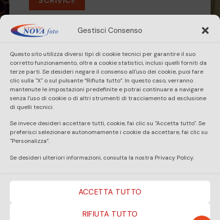
SCRIVICI!
Gestisci Consenso
Questo sito utilizza diversi tipi di cookie tecnici per garantire il suo
HOME
SHOP
SERVIZI
CONTATTI
corretto funzionamento, oltre a cookie statistici, inclusi quelli forniti da
terze parti. Se desideri negare il consenso all'uso dei cookie, puoi fare
clic sulla "X" o sul pulsante “Rifiuta tutto”. In questo caso, verranno
TERMINI & CONDIZIONI DI VENDITA
mantenute le impostazioni predefinite e potrai continuare a navigare
senza l'uso di cookie o di altri strumenti di tracciamento ad esclusione
SPEDIZIONE-CONSEGNA-DIRITTO DI RECESSO
di quelli tecnici.
Se invece desideri accettare tutti, cookie, fai clic su "Accetta tutto". Se
METODI DI PAGAMENTO
preferisci selezionare autonomamente i cookie da accettare, fai clic su
"Personalizza”.
Se desideri ulteriori informazioni, consulta la nostra Privacy Policy.
ACCETTA TUTTO
RIFIUTA TUTTO